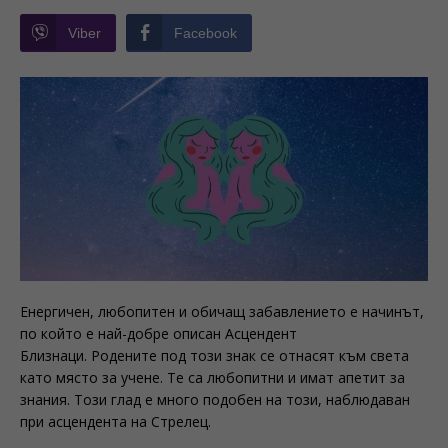
Viber
Facebook
Енергичен, любопитен и обичащ забавлението е начинът,
по който е най-добре описан Асцендент
Близнаци. Родените под този знак се отнасят към света
като място за учене. Те са любопитни и имат апетит за
знания. Този глад е много подобен на този, наблюдаван
при асцендента на Стрелец.