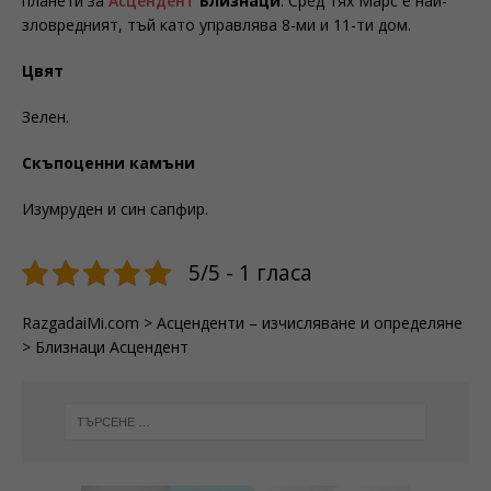
планети за
Асцендент
Близнаци
. Сред тях Марс е най-
зловредният, тъй като управлява 8-ми и 11-ти дом.
Ц
вят
Зелен.
С
къпоценни камъни
Изумруден и син сапфир.
5/5 - 1 гласа
RazgadaiMi.com
>
Асценденти – изчисляване и определяне
>
Близнаци Асцендент