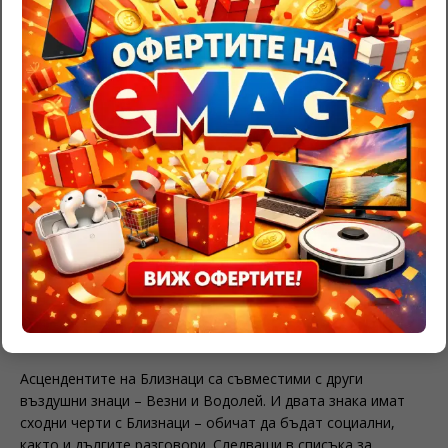
Меркурий, владетелят на Близнаци, ги прави
умни. Родените в Близнаци обичат да учат, да създават
идеи, да измислят и да намират решения на
проблемите. Те трябва да бъдат ангажирани постоянно,
дори ако това е просто среща с някой, с когото да
говорят.
Л
юбов
Те могат да бъдат много социални и флиртуващи
индивиди. Могат да са много импулсивни и е доста трудно
да предскажете как ще постъпят в ситуациите. Изисква се
истински чар и интелект, за да се доближите до
зодия
Близнаци
. Те искат смислени отношения, изпълнени с
много въображение и интелигентни разговори.
Асцендентите на Близнаци са съвместими с други
въздушни знаци – Везни и Водолей. И двата знака имат
сходни черти с Близнаци – обичат да бъдат социални,
както и дългите разговори. Следващи в списъка за