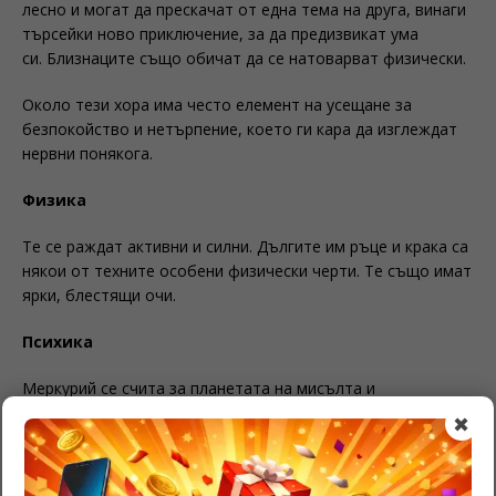
лесно и могат да прескачат от една тема на друга, винаги
търсейки ново приключение, за да предизвикат ума
си. Близнаците също обичат да се натоварват физически.
Около тези хора има често елемент на усещане за
безпокойство и нетърпение, което ги кара да изглеждат
нервни понякога.
Ф
изика
Те се раждат активни и силни. Дългите им ръце и крака са
някои от техните особени физически черти. Те също имат
ярки, блестящи очи.
Психика
Меркурий се счита за планетата на мисълта и
комуникацията. Умът на Близнаци винаги е активен, дори
✖
когато е в покой. Това е тяхното вътрешно
безпокойство, което кара ума им да тик-така през цялото
време.