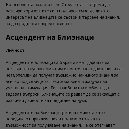
Но основната разлика е, че Стрелецът се стреми да
разшири хоризонтите си в по-широк смисъл, докато
интересът на Близнаците се състои в търсене на знания,
за да продължи напред в живота.
Асцендент на Близнаци
Личност
Асцендентите Близнаци са бързи и имат дарбата да
постъпват глупаво. Умът им е постоянно в движение и са
нетърпеливи да получат възможно най-много знания за
всичко под слънцето. Тези хора винаги жадуват за
умствена стимулация. Те са любопитни и обичат да
задават въпроси. Близнаците се радват да се захващат с
различни дейности за повдигане на духа.
Асцендентите на Близнаци третират живота като
поредица от приключения и по-важното – като
възможност за получаване на знания. Те се отегчават