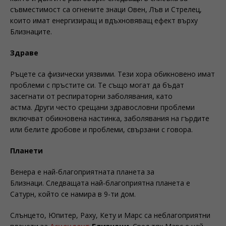
съвместимост са огнените знаци Овен, Лъв и Стрелец,
които имат енергизиращ и вдъхновяващ ефект върху
Близнаците.
Зд
раве
Ръцете са физически уязвими. Тези хора обикновено имат
проблеми с пръстите си. Те също могат да бъдат
засегнати от респираторни заболявания, като
астма. Други често срещани здравословни проблеми
включват обикновена настинка, заболявания на гърдите
или белите дробове и проблеми, свързани с говора.
Планети
Венера е най-благоприятната планета за
Близнаци. Следващата най-благоприятна планета е
Сатурн, който се намира в 9-ти дом.
Слънцето, Юпитер, Раху, Кету и Марс са неблагоприятни