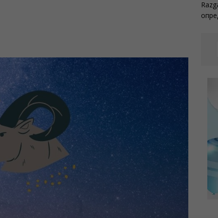
Razg
опре