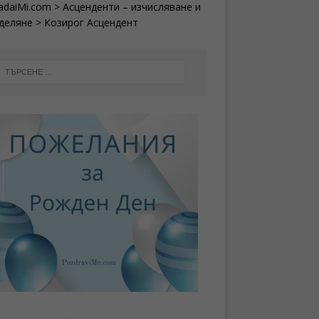
adaiMi.com
>
Асценденти – изчисляване и
деляне
>
Козирог Асцендент