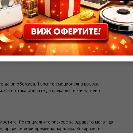
а. Чертите на лицето ви са остри. Изглеждате строг,
зглежда изпълнен с постоянни притеснения. И все пак
о ви помага да останете съсредоточени и нащрек. Вие
 как да се харесате на хората около вас.
то да ви обожава. Търсите емоционална връзка,
си. Също така обичате да прекарвате качествено
 костите. Потенциалните рискове за здравето могат да
, артрит и дори временна парализа. Козирозите