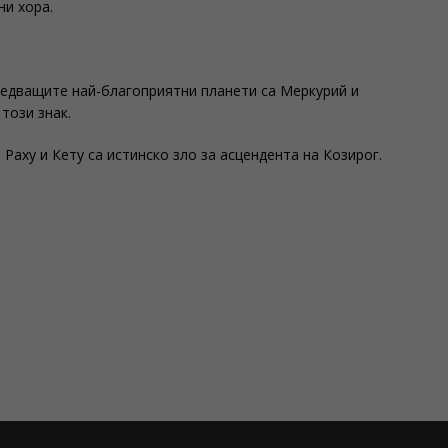
ни хора.
ледващите най-благоприятни планети са Меркурий и
този знак.
Раху и Кету са истинско зло за асцендента на Козирог.