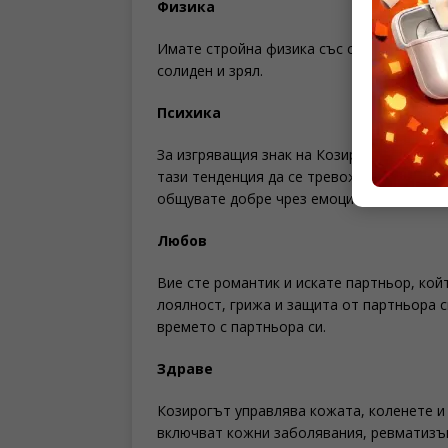
Физика
Имате стройна физика със средна височин
солиден и зрял.
Психика
За изгряващия знак на Козирог животът и
тази тенденция да се тревожите за всичк
общувате добре чрез емоциите си и знаете
Любов
Вие сте романтик и искате партньор, кой
лоялност, грижа и защита от партньора 
времето с партньора си.
Здраве
Козирогът управлява кожата, коленете и
включват кожни заболявания, ревматизъм