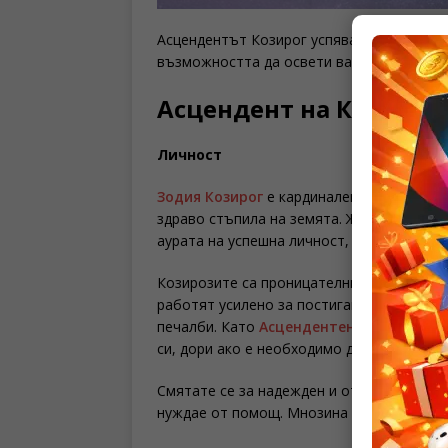
Асцендентът Козирог успява да прозре и
възможността да освети вашата пътека 
Асцендент на Козирог
Личност
Зодия Козирог
е кардинален земен знак, 
здраво стъпила на земята. Животът ви с
аурата на успешна личност, което често 
Козирозите са проницателни работохолиц
работят усилено за постигането им. Слав
печалби. Като
Асцендентен знак
Козирог
си, дори ако е необходимо да смажете ко
Смятате се за надежден и отговорен, пор
нуждае от помощ. Мнозина ви виждат кат