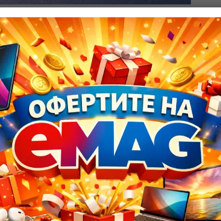
стинската същност на хората. Той също така има
в живота.
което означава, че вашата личност е стабилна и
е движи с постоянни и всеотдайни темпове. Имате
привлича хората към вас.
и. Те са амбициозни и имат дългосрочни цели, като
ата и властта ги движат, а не само паричните
, имате естествен усет към бизнеса. Постигате целите
нкуренцията си.
ади което често сте идеалния човек, когато някой се
о най-умния човек в стаята.