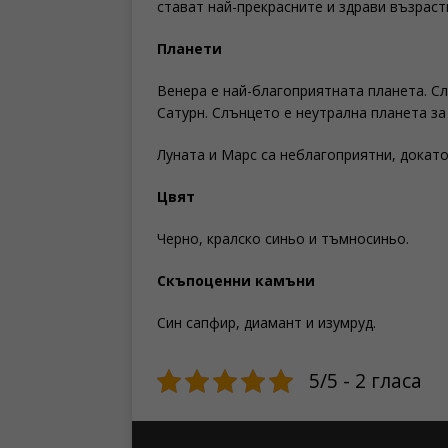
стават най-прекрасните и здрави възраст
Планети
Венера е най-благоприятната планета. С
Сатурн. Слънцето е неутрална планета за 
Луната и Марс са неблагоприятни, докато 
Цвят
Черно, кралско синьо и тъмносиньо.
Скъпоценни камъни
Син сапфир, диамант и изумруд.
5/5 - 2 гласа