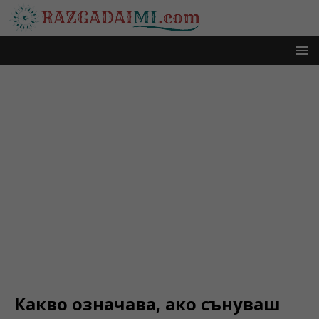
Какво означава, ако сънуваш