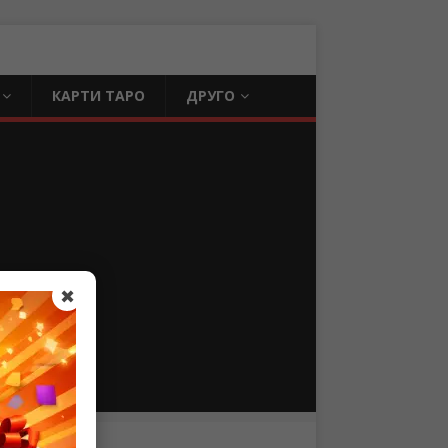
КАРТИ ТАРО
ДРУГО
✖