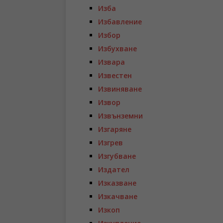
Изба
Избавление
Избор
Избухване
Извара
Известен
Извиняване
Извор
Извънземни
Изгаряне
Изгрев
Изгубване
Издател
Изказване
Изкачване
Изкоп