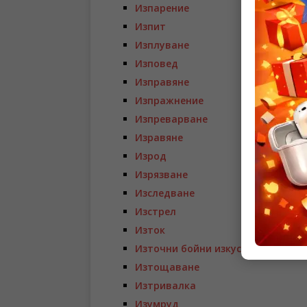
Изпарение
Изпит
Изплуване
Изповед
Изправяне
Изпражнение
Изпреварване
Изравяне
Изрод
Изрязване
Изследване
Изстрел
Изток
Източни бойни изкуства
Изтощаване
Изтривалка
Изумруд