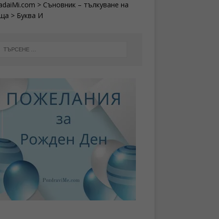
adaiMi.com
>
Съновник – тълкуване на
ища
>
Буква И