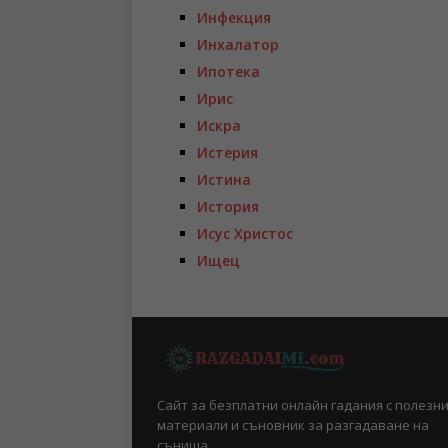
Инфекция
Инхалатор
Ипотека
Ирис
Искра
Истерия
Истина
История
Исус Христос
Ищец
Сайт за безплатни онлайн гадания с полезн
материали и съновник за разгадаване на
сънища.