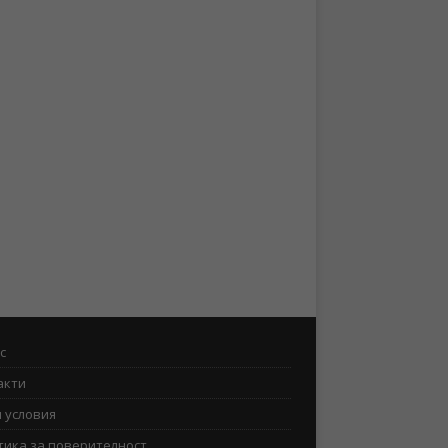
с
акти
 условия
тика за поверителност