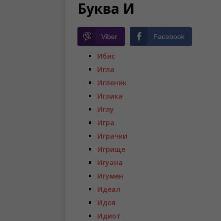
Буква И
Viber
Facebook
Ибис
Игла
Игленик
Иглика
Иглу
Игра
Играчки
Игрище
Игуана
Игумен
Идеал
Идея
Идиот