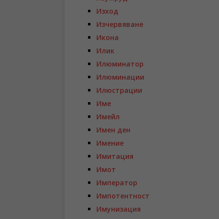
Изход
Изчервяване
Икона
Илик
Илюминатор
Илюминации
Илюстрации
Име
Имейл
Имен ден
Имение
Имитация
Имот
Император
Импотентност
Имунизация