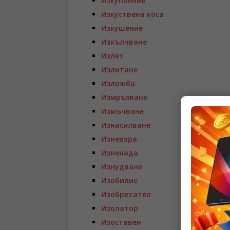
Изкупление
Изкуствена коса
Изкушение
Изкълчване
Излет
Излитане
Изложба
Измръзване
Измъчване
Изнасилване
Изневяра
Изненада
Изнудване
Изобилие
Изобретател
Изолатор
Изоставен