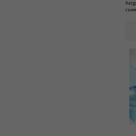
Razg
сън