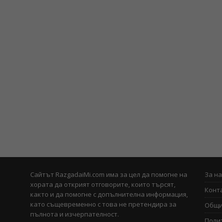
Сайтът RazgadaiMi.com има за цел да помогне на
За на
хората да открият отговорите, които търсят,
Конт
както и да помогне с допълнителна информация,
и
като същевременно с това не претендира за
Общи
пълнота и изчерпателност.
Поли