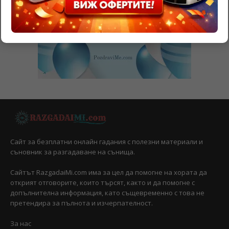
Сайт за безплатни онлайн гадания с полезни материали и
съновник за разгадаване на сънища.
Сайтът RazgadaiMi.com има за цел да помогне на хората да
открият отговорите, които търсят, както и да помогне с
допълнителна информация, като същевременно с това не
претендира за пълнота и изчерпателност.
За нас