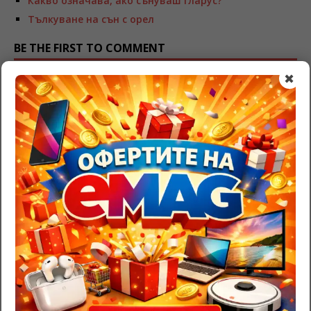
Какво означава, ако сънуваш гларус?
Тълкуване на сън с орел
BE THE FIRST TO COMMENT
✖
Leave a Reply
Трябва да
влезете
, за да публикувате коментар.
RazgadaiMi.com
>
Съновник – тълкуване на сънища
>
Червенокос