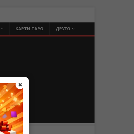
КАРТИ ТАРО
ДРУГО
✖