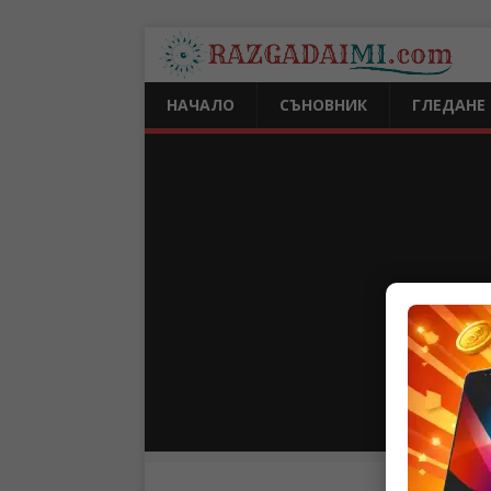
НАЧАЛО
СЪНОВНИК
ГЛЕДАНЕ 