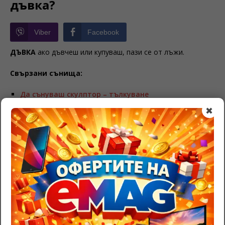
дъвка?
Viber
Facebook
ДЪВКА
ако дъвчеш или купуваш, пази се от лъжи.
Свързани сънища:
Да сънуваш скулптор – тълкуване
Значение на лебед в съня
✖
Какво означава, ако сънуваш галактика?
BE THE FIRST TO COMMENT
Leave a Reply
Трябва да
влезете
, за да публикувате коментар.
RazgadaiMi.com
>
Съновник – тълкуване на сънища
>
Дъвка