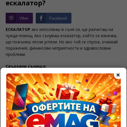
ескалатор?
Viber
Facebook
ЕСКАЛАТОР
ако използваш в съня си, ще разчиташ на
чужда помощ. Ако сънуваш ескалатор, който се изкачва,
ще пожънеш лесни успехи. Но ако той се спуска, очаквай
поражения, финансови неприятности и здравословни
проблеми.
Свързани сънища:
✖
Значение на светулка в съня
Да сънуваш сополи – тълкуване
Тълкуване на сън с лешници
BE THE FIRST TO COMMENT
Leave a Reply