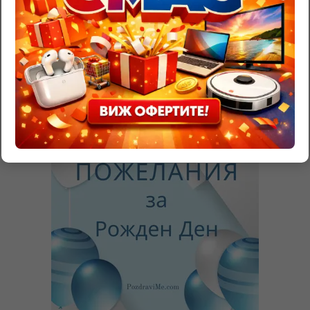
Трябва да
влезете
, за да публикувате коментар.
RazgadaiMi.com
>
Съновник – тълкуване на сънища
>
Ескалатор