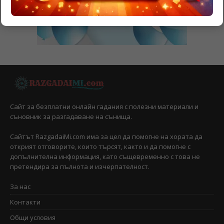
Сайт за безплатни онлайн гадания с полезни материали и
съновник за разгадаване на сънища.
Сайтът RazgadaiMi.com има за цел да помогне на хората да
открият отговорите, които търсят, както и да помогне с
допълнителна информация, като същевременно с това не
претендира за пълнота и изчерпателност.
За нас
Контакти
Общи условия