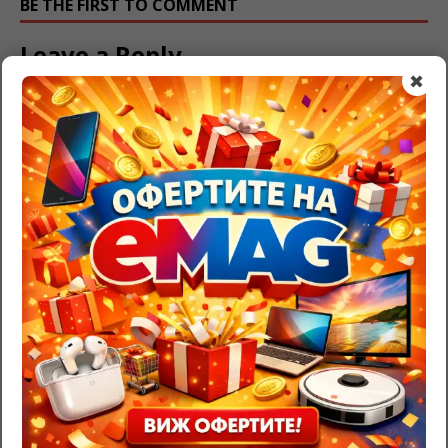
BE THE FIRST TO COMMENT
Leave a Reply
✖
Трябва да
влезете
, за да публикувате коментар.
RazgadaiMi.com
>
Съновник – тълкуване на сънища
>
Кайсии