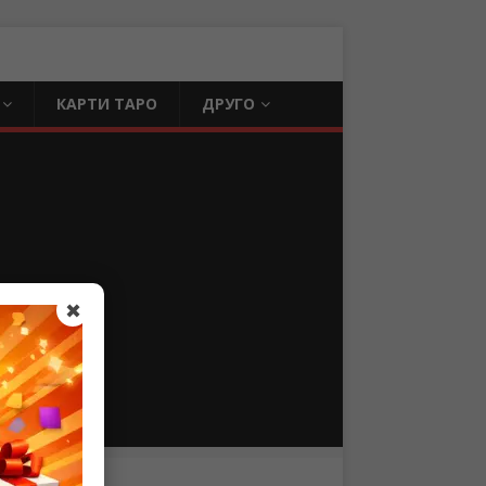
КАРТИ ТАРО
ДРУГО
✖