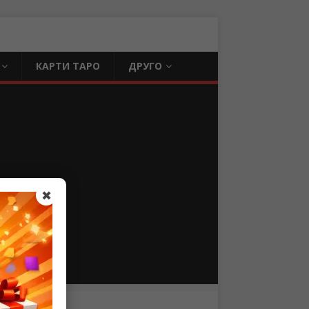
КАРТИ ТАРО
ДРУГО
✖