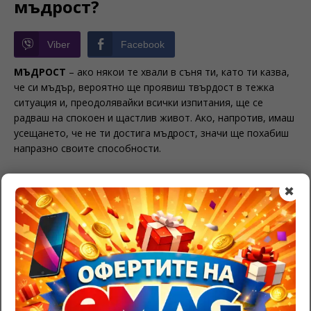
мъдрост?
Viber
Facebook
МЪДРОСТ
– ако някои те хвали в съня ти, като ти казва,
че си мъдър, вероятно ще проявиш твърдост в тежка
ситуация и, преодолявайки всички изпитания, ще се
радваш на спокоен и щастлив живот. Ако, напротив, имаш
усещането, че не ти достига мъдрост, значи ще похабиш
напразно своите способности.
Свързани сънища:
✖
Значение на рокля в съня
Тълкуване на сън с любим любима
Да сънуваш тюркоаз – тълкуване
BE THE FIRST TO COMMENT
Leave a Reply