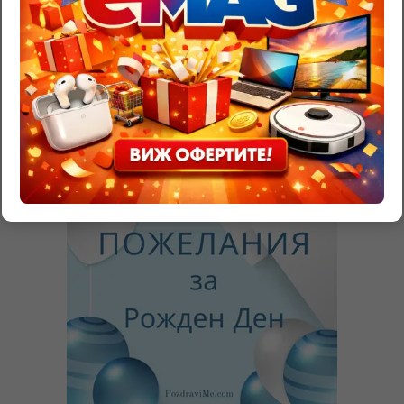
Трябва да
влезете
, за да публикувате коментар.
RazgadaiMi.com
>
Съновник – тълкуване на сънища
>
Мъдрост