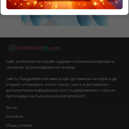
Сайт за безплатни онлайн гадания с полезни материали и
съновник за разгадаване на сънища.
Сайтът RazgadaiMi.com има за цел да помогне на хората да
открият отговорите, които търсят, както и да помогне с
допълнителна информация, като същевременно с това не
претендира за пълнота и изчерпателност.
За нас
Контакти
Общи условия