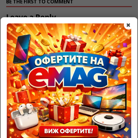
BE THE FIRST TO COMMENT
Leave a Reply
✖
Трябва да
влезете
, за да публикувате коментар.
RazgadaiMi.com
>
Съновник – тълкуване на сънища
>
Навиване