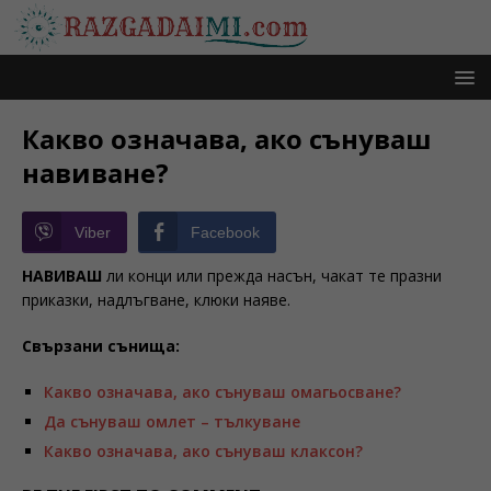
Какво означава, ако сънуваш
навиване?
Viber
Facebook
НАВИВАШ
ли конци или прежда насън, чакат те празни
приказки, надлъгване, клюки наяве.
Свързани сънища:
Какво означава, ако сънуваш омагьосване?
Да сънуваш омлет – тълкуване
Какво означава, ако сънуваш клаксон?