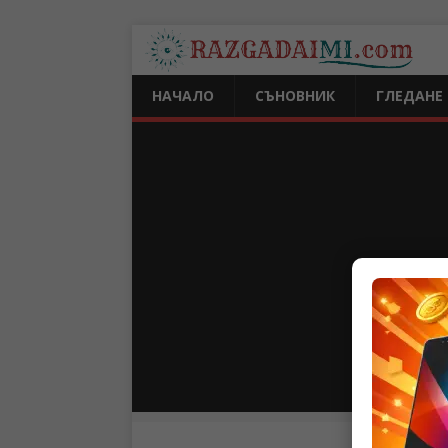
НАЧАЛО
СЪНОВНИК
ГЛЕДАНЕ 