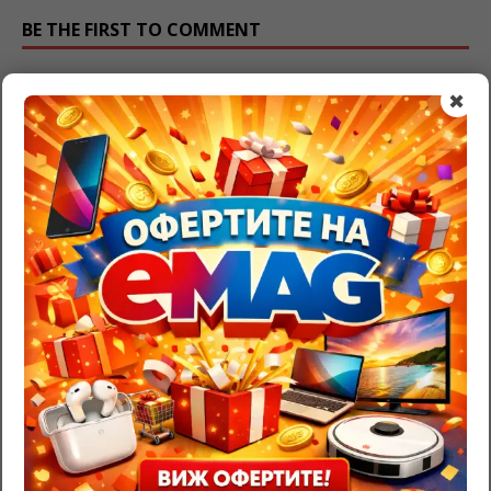
BE THE FIRST TO COMMENT
Leave a Reply
✖
Трябва да
влезете
, за да публикувате коментар.
RazgadaiMi.com
>
Съновник – тълкуване на сънища
>
Острилка