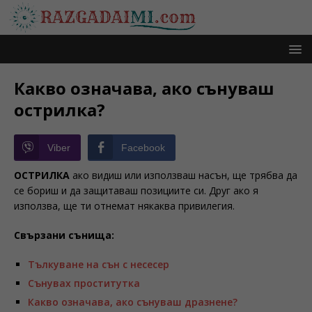
Какво означава, ако сънуваш
острилка?
Viber
Facebook
ОСТРИЛКА
ако видиш или използваш насън, ще трябва да
се бориш и да защитаваш позициите си. Друг ако я
използва, ще ти отнемат някаква привилегия.
Свързани сънища:
Тълкуване на сън с несесер
Сънувах проститутка
Какво означава, ако сънуваш дразнене?