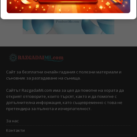
Сайт за безплатни онлайн гадания с полезни материали и
съновник за разгадаване на сънища.
Сайтът RazgadaiMi.com има за цел да помогне на хората да
открият отговорите, които търсят, както и да помогне с
допълнителна информация, като същевременно с това не
претендира за пълнота и изчерпателност.
За нас
Контакти