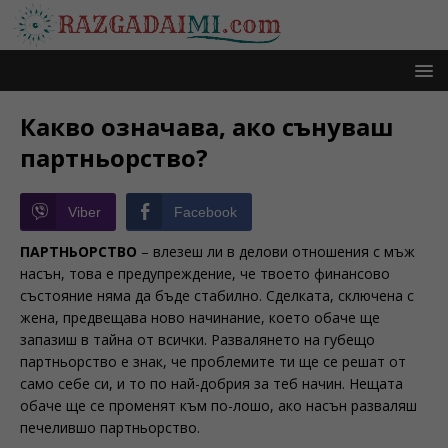
Какво означава, ако сънуваш
партньорство?
Viber
Facebook
ПАРТНЬОРСТВО
– влезеш ли в делови отношения с мъж
насън, това е предупреждение, че твоето финансово
състояние няма да бъде стабилно. Сделката, сключена с
жена, предвещава ново начинание, което обаче ще
запазиш в тайна от всички. Развалянето на губещо
партньорство е знак, че проблемите ти ще се решат от
само себе си, и то по най-добрия за теб начин. Нещата
обаче ще се променят към по-лошо, ако насън разваляш
печелившо партньорство.