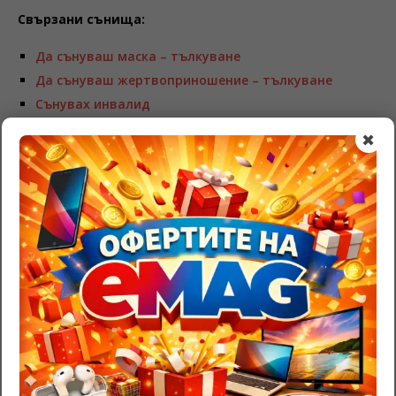
Свързани сънища:
Да сънуваш маска – тълкуване
Да сънуваш жертвоприношение – тълкуване
Сънувах инвалид
✖
BE THE FIRST TO COMMENT
Leave a Reply
Трябва да
влезете
, за да публикувате коментар.
RazgadaiMi.com
>
Съновник – тълкуване на сънища
>
Партньорство