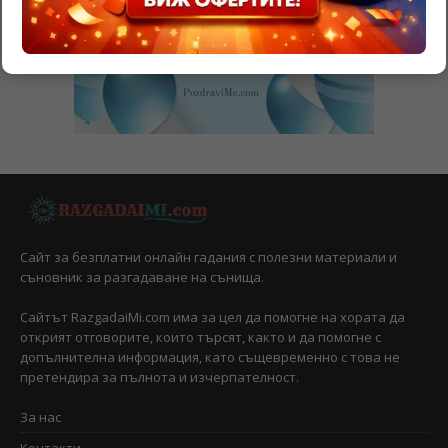
Сайт за безплатни онлайн гадания с полезни материали и
съновник за разгадаване на сънища.
Сайтът RazgadaiMi.com има за цел да помогне на хората да
открият отговорите, които търсят, както и да помогне с
допълнителна информация, като същевременно с това не
претендира за пълнота и изчерпателност.
За нас