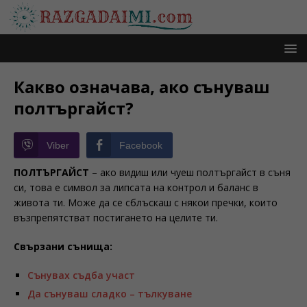
Какво означава, ако сънуваш
полтъргайст?
Viber
Facebook
ПОЛТЪРГАЙСТ
– ако видиш или чуеш полтъргайст в съня
си, това е символ за липсата на контрол и баланс в
живота ти. Може да се сблъскаш с някои пречки, които
възпрепятстват постигането на целите ти.
Свързани сънища:
Сънувах съдба участ
Да сънуваш сладко – тълкуване