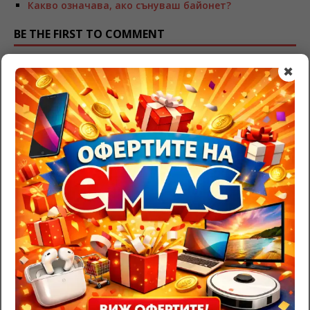
Какво означава, ако сънуваш байонет?
BE THE FIRST TO COMMENT
Leave a Reply
✖
Трябва да
влезете
, за да публикувате коментар.
RazgadaiMi.com
>
Съновник – тълкуване на сънища
>
Полтъргайст