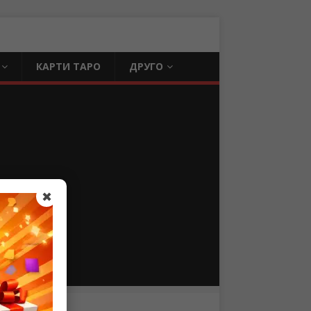
КАРТИ ТАРО
ДРУГО
✖