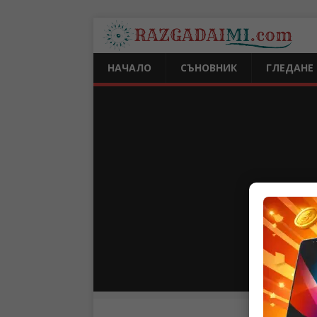
НАЧАЛО
СЪНОВНИК
ГЛЕДАНЕ 