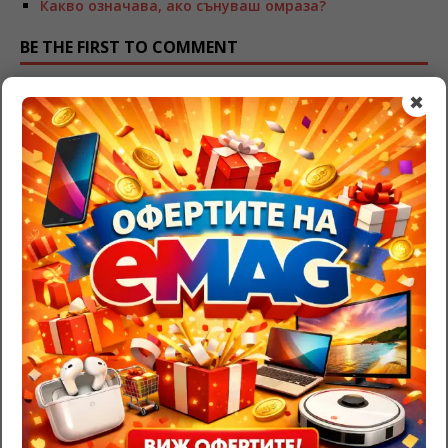
Какво означава, ако сънуваш омраза?
BE THE FIRST TO COMMENT
Leave a Reply
✖
Трябва да
влезете
, за да публикувате коментар.
RazgadaiMi.com
>
Съновник – тълкуване на сънища
>
Призма