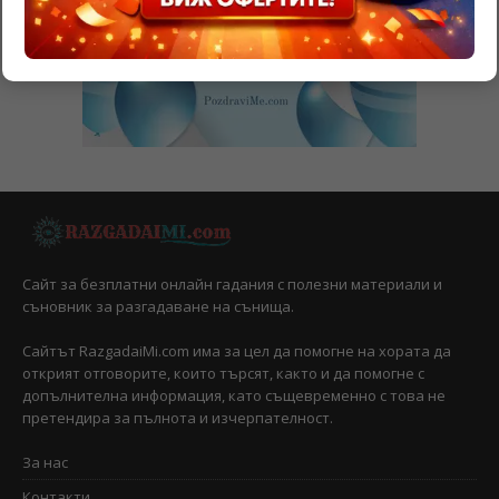
Сайт за безплатни онлайн гадания с полезни материали и
съновник за разгадаване на сънища.
Сайтът RazgadaiMi.com има за цел да помогне на хората да
открият отговорите, които търсят, както и да помогне с
допълнителна информация, като същевременно с това не
претендира за пълнота и изчерпателност.
За нас
Контакти