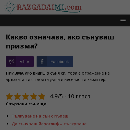
Какво означава, ако сънуваш
призма?
Viber
Facebook
ПРИЗМА
ако видиш в съня си, това е отражение на
връзката ти с твоята душа и веселия ти характер.
4.9/5 - 10 гласа
Свързани сънища:
Тълкуване на сън с пъпеш
Да сънуваш йероглиф – тълкуване