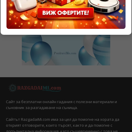
Сайт за безплатни онлайн гадания с полезни материали и
съновник за разгадаване на сънища.
Сайтът RazgadaiMi.com има за цел да помогне на хората да
открият отговорите, които търсят, както и да помогне с
допълнителна информация, като същевременно с това не