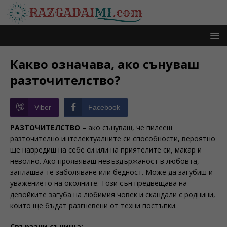
Какво означава, ако сънуваш
разточителство?
Viber
Facebook
РАЗТОЧИТЕЛСТВО
– ако сънуваш, че пилееш
разточително интелектуалните си способности, вероятно
ще навредиш на себе си или на приятелите си, макар и
неволно. Ако проявяваш невъздържаност в любовта,
заплашва те заболяване или бедност. Може да загубиш и
уважението на околните. Този сън предвещава на
девойките загуба на любимия човек и скандали с роднини,
които ще бъдат разгневени от техни постъпки.
Свързани сънища: