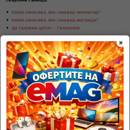
Какво означава, ако сънуваш мелничар?
Какво означава, ако сънуваш матрица?
Да сънуваш цитат – тълкуване
BE THE FIRST TO COMMENT
✖
Leave a Reply
Трябва да
влезете
, за да публикувате коментар.
RazgadaiMi.com
>
Съновник – тълкуване на сънища
>
Разточителство