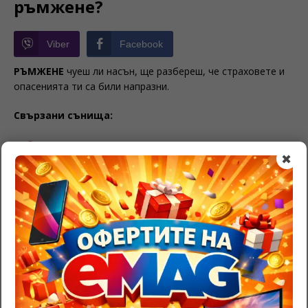
ръмжене?
Viber
Facebook
РЪМЖЕНЕ
чуеш ли насън, ще разбереш, че страховете и
опасенията ти са били напразни.
Свързани сънища:
Значение на хасе в съня
✖
Тълкуване на сън с танцов интруктор
Да сънуваш охрана – тълкуване
BE THE FIRST TO COMMENT
Leave a Reply
Трябва да
влезете
, за да публикувате коментар.
RazgadaiMi.com
>
Съновник – тълкуване на сънища
>