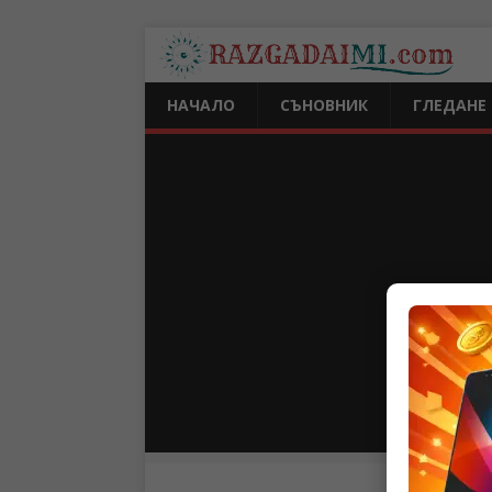
НАЧАЛО
СЪНОВНИК
ГЛЕДАНЕ 