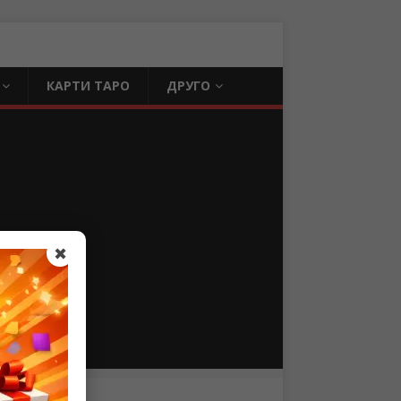
КАРТИ ТАРО
ДРУГО
✖