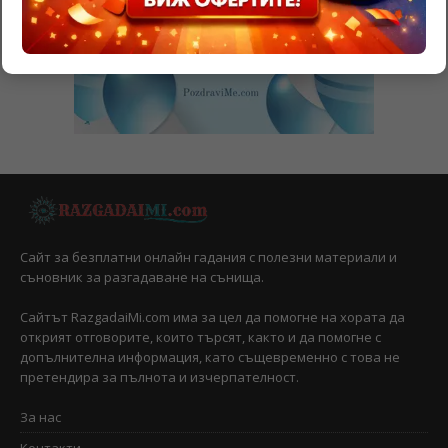
Сайт за безплатни онлайн гадания с полезни материали и
съновник за разгадаване на сънища.
Сайтът RazgadaiMi.com има за цел да помогне на хората да
открият отговорите, които търсят, както и да помогне с
допълнителна информация, като същевременно с това не
претендира за пълнота и изчерпателност.
За нас