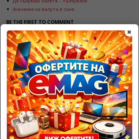
Да сънуваш лалета – тълкуване
Значение на валута в съня
BE THE FIRST TO COMMENT
✖
Leave a Reply
Трябва да
влезете
, за да публикувате коментар.
RazgadaiMi.com
>
Съновник – тълкуване на сънища
>
Сух