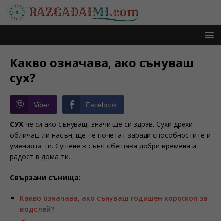
Какво означава, ако сънуваш
сух?
Viber
Facebook
СУХ
че си ако сънуваш, значи ще си здрав. Сухи дрехи
обличаш ли насън, ще те почетат заради способностите и
уменията ти. Сушене в съня обещава добри времена и
радост в дома ти.
Свързани сънища:
Какво означава, ако сънуваш годишен хороскоп за
водолей?