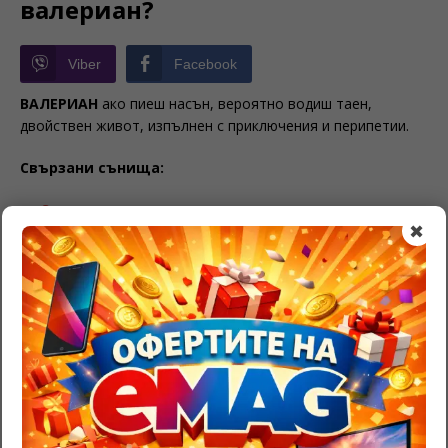
валериан?
Viber
Facebook
ВАЛЕРИАН
ако пиеш насън, вероятно водиш таен,
двойствен живот, изпълнен с приключения и перипетии.
Свързани сънища:
Сънувах мазилка
✖
Значение на тамбура в съня
Тълкуване на сън с чаени чаши
BE THE FIRST TO COMMENT
Leave a Reply
Трябва да
влезете
, за да публикувате коментар.
RazgadaiMi.com
>
Съновник – тълкуване на сънища
>