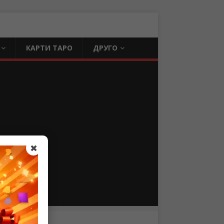
КАРТИ ТАРО
ДРУГО
✖