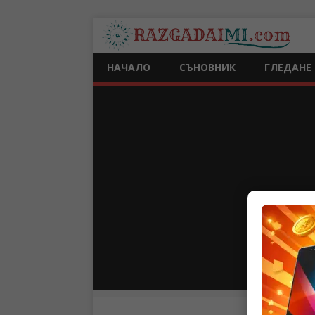
НАЧАЛО
СЪНОВНИК
ГЛЕДАНЕ 