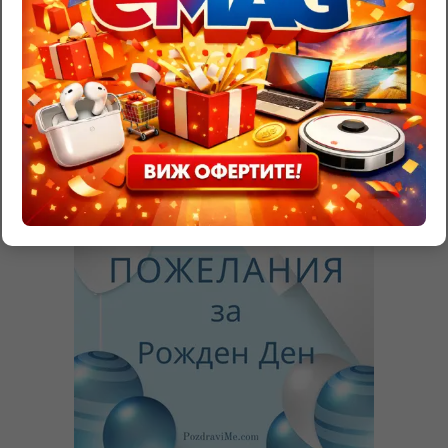
Трябва да
влезете
, за да публикувате коментар.
RazgadaiMi.com
>
Съновник – тълкуване на сънища
>
Восък