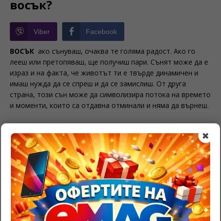
восък?
Viber
Facebook
ВОСЪК
ако сънуваш, очаква те голяма радост. Ако го
лееш или претопяваш, ще получиш пари. Сънят може да е
израз и на факта, че животът ти е твърде динамичен и
имаш нужда да се спреш и да се замислиш. От друга
страна, този сън може да символизира потока на времето
и моменти, които са отдавна отминали и няма да върнеш.
Свързани сънища:
✖
Тълкуване на сън с погребение
Сънувах ням
Да сънуваш тюлен – тълкуване
BE THE FIRST TO COMMENT
Leave a Reply