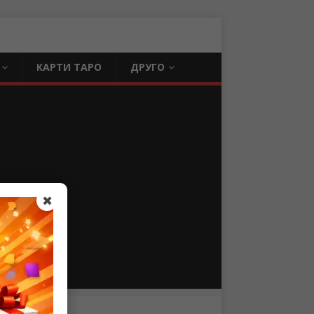
КАРТИ ТАРО
ДРУГО
✖