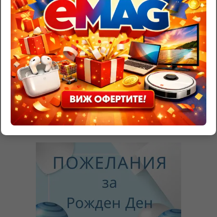
BE THE FIRST TO COMMENT
Leave a Reply
Трябва да
влезете
, за да публикувате коментар.
RazgadaiMi.com
>
Съновник – тълкуване на сънища
>
Жена