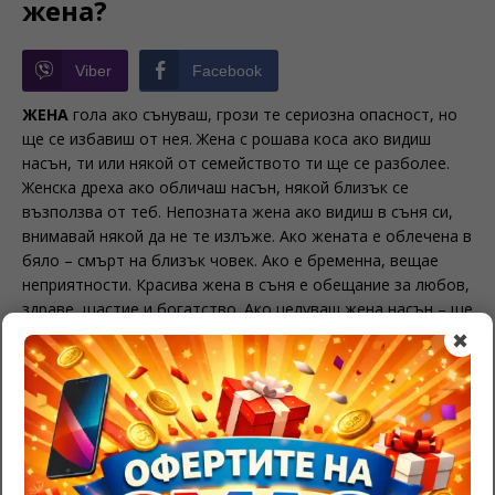
жена?
Viber
Facebook
ЖЕНА
гола ако сънуваш, грози те сериозна опасност, но
ще се избавиш от нея. Жена с рошава коса ако видиш
насън, ти или някой от семейството ти ще се разболее.
Женска дреха ако обличаш насън, някой близък се
възползва от теб. Непозната жена ако видиш в съня си,
внимавай някой да не те излъже. Ако жената е облечена в
бяло – смърт на близък човек. Ако е бременна, вещае
неприятности. Красива жена в съня е обещание за любов,
здраве, щастие и богатство. Ако целуваш жена насън – ще
спечелиш от някаква хазартна игра.
✖
Свързани сънища:
Тълкуване на сън с тиквички
Сънувах масло
Значение на калник в съня